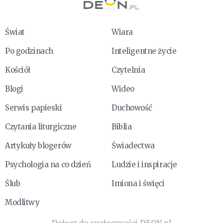
Świat
Wiara
Po godzinach
Inteligentne życie
Kościół
Czytelnia
Blogi
Wideo
Serwis papieski
Duchowość
Czytania liturgiczne
Biblia
Artykuły blogerów
Świadectwa
Psychologia na co dzień
Ludzie i inspiracje
Ślub
Imiona i święci
Modlitwy