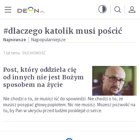
Przejdź do menu głównego
Przejdź do treści
#dlaczego katolik musi pościć
Najnowsze
Najpopularniejsze
7 lat temu
DUCHOWOŚĆ
Post, który oddziela cię
od innych nie jest Bożym
sposobem na życie
Nie chodzi o to, że musisz iść do spowiedzi. Nie chodzi o to, że
musisz posypać głowę popiołem. Nic nie musisz. Możesz pozwolić na
to, by Pan w ukryciu przed ludźmi posklejał ci serce.