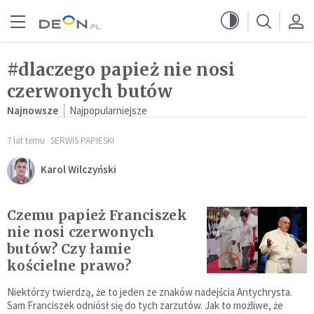
Przejdź do menu głównego
Przejdź do treści
#dlaczego papież nie nosi
czerwonych butów
Najnowsze
Najpopularniejsze
7 lat temu
SERWIS PAPIESKI
Karol Wilczyński
Czemu papież Franciszek
nie nosi czerwonych
butów? Czy łamie
kościelne prawo?
Niektórzy twierdzą, że to jeden ze znaków nadejścia Antychrysta.
Sam Franciszek odniósł się do tych zarzutów. Jak to możliwe, że