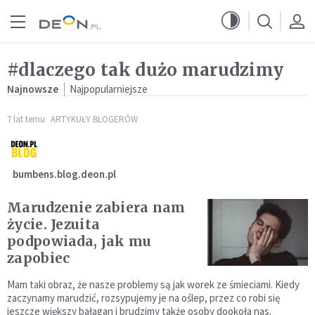
Przejdź do menu głównego
Przejdź do treści
#dlaczego tak dużo marudzimy
Najnowsze
Najpopularniejsze
7 lat temu
ARTYKUŁY BLOGERÓW
bumbens.blog.deon.pl
Marudzenie zabiera nam
życie. Jezuita
podpowiada, jak mu
zapobiec
Mam taki obraz, że nasze problemy są jak worek ze śmieciami. Kiedy
zaczynamy marudzić, rozsypujemy je na oślep, przez co robi się
jeszcze większy bałagan i brudzimy także osoby dookoła nas.