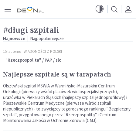
Przejdź do menu głównego
Przejdź do treści
#długi szpitali
Najnowsze
Najpopularniejsze
15 lat temu
WIADOMOŚCI Z POLSKI
"Rzeczpospolita" / PAP / slo
Najlepsze szpitale są w tarapatach
Olsztyński szpital MSWiA w Warmińsko-Mazurskim Centrum
Onkologii (pierwszy wśród placówek wielospecjalistycznych),
urazówka w Piekarach Śląskich (najlepszy szpital jednoprofilowy) i
Pleszewskie Centrum Medyczne (pierwsze wśród szpitali
niepublicznych) - to zwycięzcy tegorocznego rankingu "Bezpieczny
szpital", przygotowanego przez "Rzeczpospolitą" i Centrum
Monitorowania Jakości w Ochronie Zdrowia (CMJ).