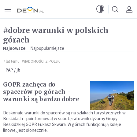
Przejdź do menu głównego
Przejdź do treści
#dobre warunki w polskich
górach
Najnowsze
Najpopularniejsze
7 lat temu
WIADOMOŚCI Z POLSKI
PAP / jb
GOPR zachęca do
spacerów po górach -
warunki są bardzo dobre
Doskonałe warunki do spacerów są na szlakach turystycznych w
Beskidach - poinformował w sobotę ratownik dyżurny Grupy
Beskidzkiej GOPR Łukasz Skwara. W górach funkcjonują koleje
linowe, jest słonecznie.