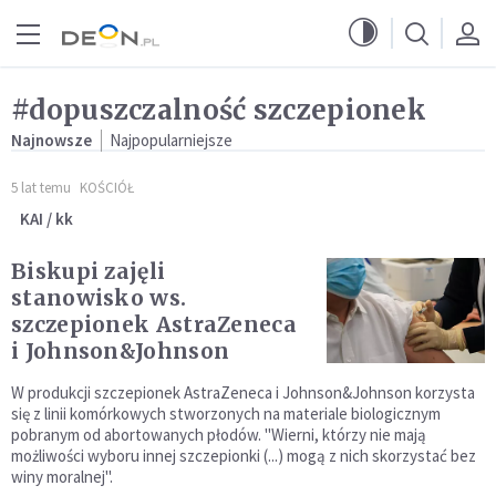
Przejdź do menu głównego
Przejdź do treści
#dopuszczalność szczepionek
Najnowsze
Najpopularniejsze
5 lat temu
KOŚCIÓŁ
KAI / kk
Biskupi zajęli
stanowisko ws.
szczepionek AstraZeneca
i Johnson&Johnson
W produkcji szczepionek AstraZeneca i Johnson&Johnson korzysta
się z linii komórkowych stworzonych na materiale biologicznym
pobranym od abortowanych płodów. "Wierni, którzy nie mają
możliwości wyboru innej szczepionki (...) mogą z nich skorzystać bez
winy moralnej".