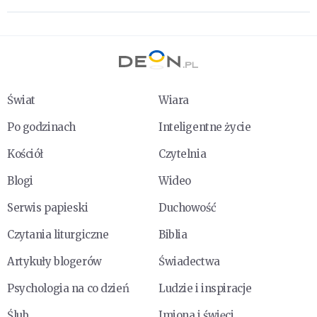
Świat
Wiara
Po godzinach
Inteligentne życie
Kościół
Czytelnia
Blogi
Wideo
Serwis papieski
Duchowość
Czytania liturgiczne
Biblia
Artykuły blogerów
Świadectwa
Psychologia na co dzień
Ludzie i inspiracje
Ślub
Imiona i święci