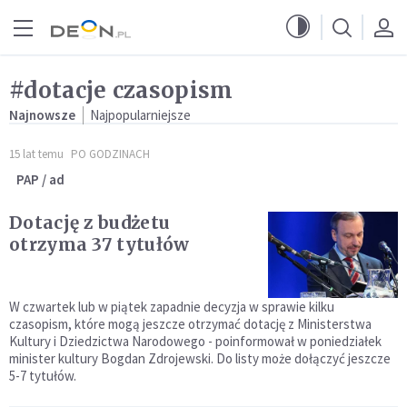
Przejdź do menu głównego
Przejdź do treści
#dotacje czasopism
Najnowsze
Najpopularniejsze
15 lat temu
PO GODZINACH
PAP / ad
Dotację z budżetu
otrzyma 37 tytułów
W czwartek lub w piątek zapadnie decyzja w sprawie kilku
czasopism, które mogą jeszcze otrzymać dotację z Ministerstwa
Kultury i Dziedzictwa Narodowego - poinformował w poniedziałek
minister kultury Bogdan Zdrojewski. Do listy może dołączyć jeszcze
5-7 tytułów.