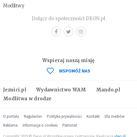
Modlitwy
Dołącz do społeczności DEON.pl
Wspieraj naszą misję
WSPOMÓŻ NAS
Jezuici.pl
Wydawnictwo WAM
Mando.pl
Modlitwa w drodze
O portalu
Regulamin
Polityka prywatności
Kontakt
Dla mediów
Reklama
Informacje o cookies
Patronat
Copyright 2019 © Deon.pl Wszystkie prawa zastrzeżone. Realizacja
ideo.pl