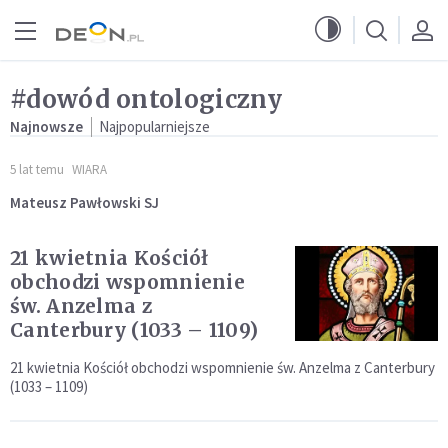
Przejdź do menu głównego
Przejdź do treści
#dowód ontologiczny
Najnowsze
Najpopularniejsze
5 lat temu
WIARA
Mateusz Pawłowski SJ
21 kwietnia Kościół
obchodzi wspomnienie
św. Anzelma z
Canterbury (1033 – 1109)
21 kwietnia Kościół obchodzi wspomnienie św. Anzelma z Canterbury
(1033 – 1109)