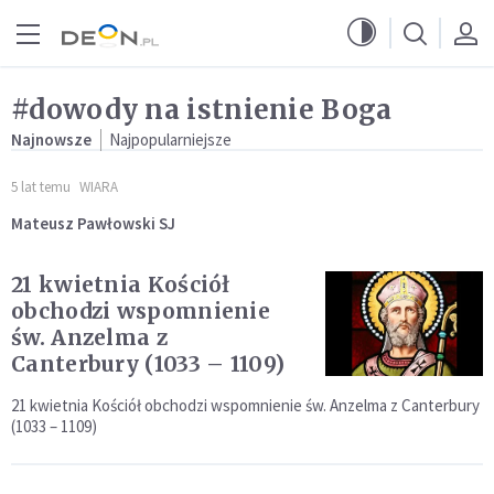
Przejdź do menu głównego
Przejdź do treści
#dowody na istnienie Boga
Najnowsze
Najpopularniejsze
5 lat temu
WIARA
Mateusz Pawłowski SJ
21 kwietnia Kościół
obchodzi wspomnienie
św. Anzelma z
Canterbury (1033 – 1109)
21 kwietnia Kościół obchodzi wspomnienie św. Anzelma z Canterbury
(1033 – 1109)