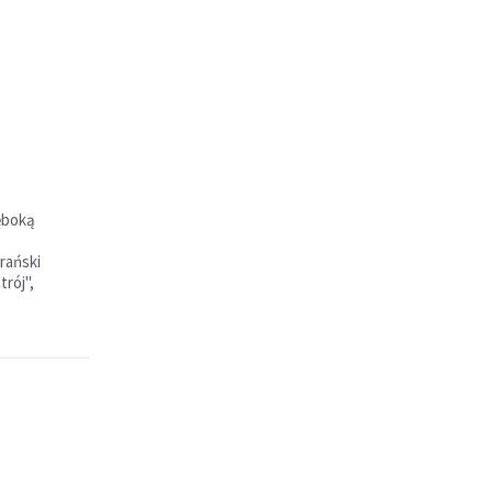
ęboką
rański
rój",