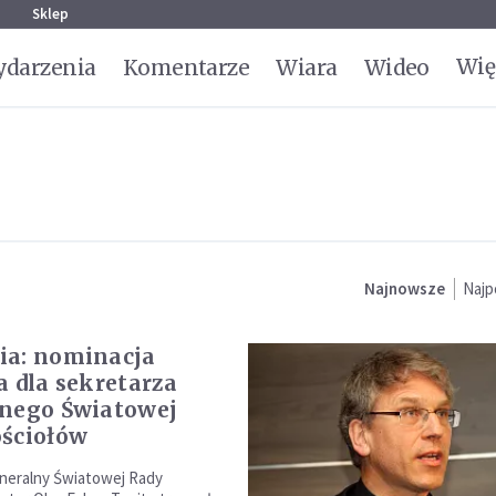
g
Sklep
Wię
darzenia
Komentarze
Wiara
Wideo
Najnowsze
Najp
ia: nominacja
a dla sekretarza
nego Światowej
ściołów
neralny Światowej Rady