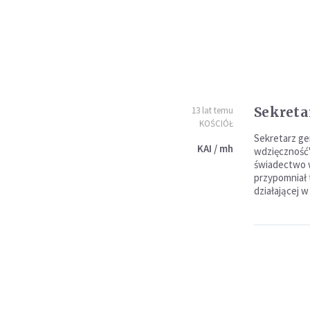
Sekreta
13 lat temu
KOŚCIÓŁ
Sekretarz ge
KAI / mh
wdzięczność"
świadectwo w
przypomniał t
działającej 