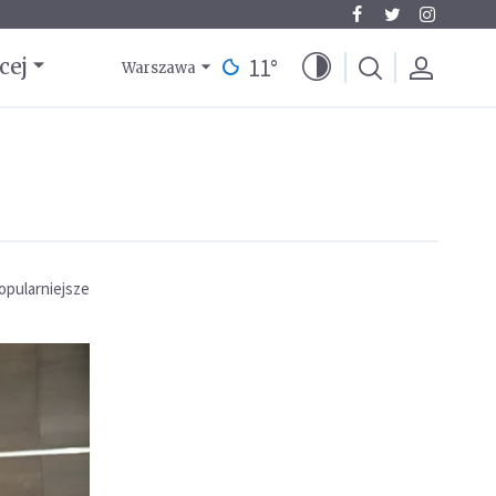
11
°
cej
Warszawa
opularniejsze