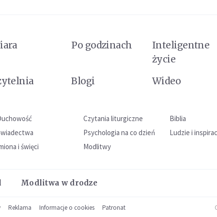
iara
Po godzinach
Inteligentne
życie
zytelnia
Blogi
Wideo
Duchowość
Czytania liturgiczne
Biblia
Świadectwa
Psychologia na co dzień
Ludzie i inspira
miona i święci
Modlitwy
l
Modlitwa w drodze
w
Reklama
Informacje o cookies
Patronat