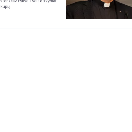
stor Olav Fykse Tveit otrzymał
skupią.