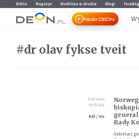
Przejdź do menu głównego
Przejdź do treści
Biblia
Magazyn
Modlitwa w drodze
Blogi
faceBó
Wy
Radio DEON
#dr olav fykse tveit
Norweg
6 lat temu
KOŚCIÓŁ
biskupi
general
KAI / ms
Rady Ko
Sekretarz ge