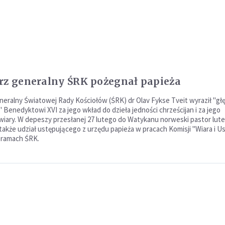
rz generalny ŚRK pożegnał papieża
neralny Światowej Rady Kościołów (ŚRK) dr Olav Fykse Tveit wyraził "gł
 Benedyktowi XVI za jego wkład do dzieła jedności chrześcijan i za jego
iary. W depeszy przesłanej 27 lutego do Watykanu norweski pastor lute
akże udział ustępującego z urzędu papieża w pracach Komisji "Wiara i Ust
w ramach ŚRK.