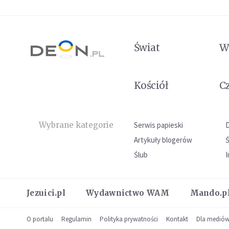
Świat
W
Kościół
C
Wybrane kategorie
Serwis papieski
Artykuły blogerów
Ślub
I
Jezuici.pl
Wydawnictwo WAM
Mando.p
O portalu
Regulamin
Polityka prywatności
Kontakt
Dla medió