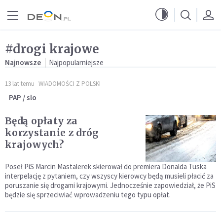
Przejdź do menu głównego
Przejdź do treści
#drogi krajowe
Najnowsze
Najpopularniejsze
13 lat temu
WIADOMOŚCI Z POLSKI
PAP / slo
Będą opłaty za
korzystanie z dróg
krajowych?
Poseł PiS Marcin Mastalerek skierował do premiera Donalda Tuska
interpelację z pytaniem, czy wszyscy kierowcy będą musieli płacić za
poruszanie się drogami krajowymi. Jednocześnie zapowiedział, że PiS
będzie się sprzeciwiać wprowadzeniu tego typu opłat.