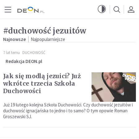
Przejdź do menu głównego
Przejdź do treści
#duchowość jezuitów
Najnowsze
Najpopularniejsze
7 lat temu
DUCHOWOŚĆ
Redakcja DEON.pl
Jak się modlą jezuici? Już
wkrótce trzecia Szkoła
Duchowości
Już 19 lutego kolejna Szkoła Duchowości. Czy duchowość jezuitów i
duchowość ignacjańska to jedno i to samo? O tym opowie Roman
Groszewski SJ.