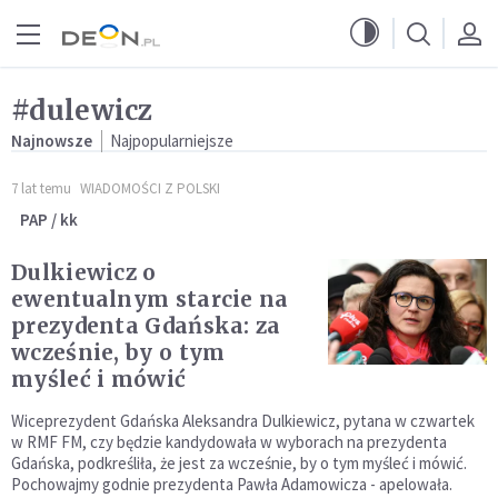
Przejdź do menu głównego
Przejdź do treści
#dulewicz
Najnowsze
Najpopularniejsze
7 lat temu
WIADOMOŚCI Z POLSKI
PAP / kk
Dulkiewicz o
ewentualnym starcie na
prezydenta Gdańska: za
wcześnie, by o tym
myśleć i mówić
Wiceprezydent Gdańska Aleksandra Dulkiewicz, pytana w czwartek
w RMF FM, czy będzie kandydowała w wyborach na prezydenta
Gdańska, podkreśliła, że jest za wcześnie, by o tym myśleć i mówić.
Pochowajmy godnie prezydenta Pawła Adamowicza - apelowała.