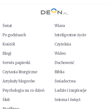
Świat
Wiara
Po godzinach
Inteligentne życie
Kościół
Czytelnia
Blogi
Wideo
Serwis papieski
Duchowość
Czytania liturgiczne
Biblia
Artykuły blogerów
Świadectwa
Psychologia na co dzień
Ludzie i inspiracje
Ślub
Imiona i święci
Modlitwy