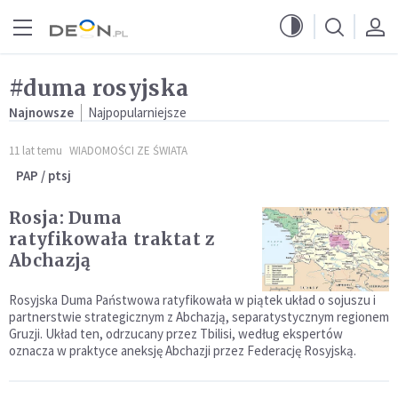
Przejdź do menu głównego
Przejdź do treści
#duma rosyjska
Najnowsze
Najpopularniejsze
11 lat temu
WIADOMOŚCI ZE ŚWIATA
PAP / ptsj
Rosja: Duma
ratyfikowała traktat z
Abchazją
Rosyjska Duma Państwowa ratyfikowała w piątek układ o sojuszu i
partnerstwie strategicznym z Abchazją, separatystycznym regionem
Gruzji. Układ ten, odrzucany przez Tbilisi, według ekspertów
oznacza w praktyce aneksję Abchazji przez Federację Rosyjską.