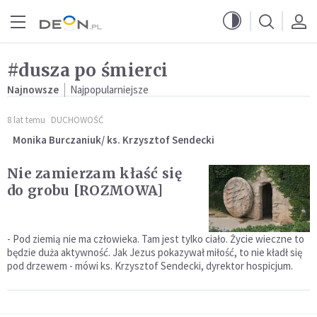
Przejdź do menu głównego
Przejdź do treści
#dusza po śmierci
Najnowsze
Najpopularniejsze
8 lat temu
DUCHOWOŚĆ
Monika Burczaniuk/ ks. Krzysztof Sendecki
Nie zamierzam kłaść się
do grobu [ROZMOWA]
- Pod ziemią nie ma człowieka. Tam jest tylko ciało. Życie wieczne to
będzie duża aktywność. Jak Jezus pokazywał miłość, to nie kładł się
pod drzewem - mówi ks. Krzysztof Sendecki, dyrektor hospicjum.