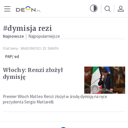
Przejdź do menu głównego
Przejdź do treści
#dymisja rezi
Najnowsze
Najpopularniejsze
9 lat temu
WIADOMOŚCI ZE ŚWIATA
PAP/ ed
Włochy: Renzi złożył
dymisję
Premier Włoch Matteo Renzi złożył w środę dymisję na ręce
prezydenta Sergio Mattarelli.