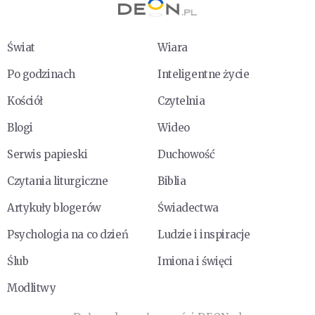
Świat
Wiara
Po godzinach
Inteligentne życie
Kościół
Czytelnia
Blogi
Wideo
Serwis papieski
Duchowość
Czytania liturgiczne
Biblia
Artykuły blogerów
Świadectwa
Psychologia na co dzień
Ludzie i inspiracje
Ślub
Imiona i święci
Modlitwy