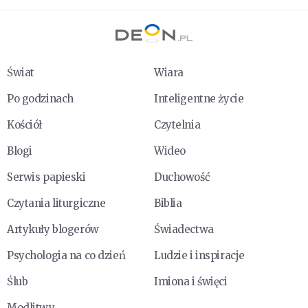
Świat
Wiara
Po godzinach
Inteligentne życie
Kościół
Czytelnia
Blogi
Wideo
Serwis papieski
Duchowość
Czytania liturgiczne
Biblia
Artykuły blogerów
Świadectwa
Psychologia na co dzień
Ludzie i inspiracje
Ślub
Imiona i święci
Modlitwy