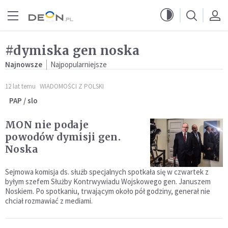
Przejdź do menu głównego
Przejdź do treści
#dymiska gen noska
Najnowsze
Najpopularniejsze
12 lat temu
WIADOMOŚCI Z POLSKI
PAP / slo
MON nie podaje
powodów dymisji gen.
Noska
Sejmowa komisja ds. służb specjalnych spotkała się w czwartek z
byłym szefem Służby Kontrwywiadu Wojskowego gen. Januszem
Noskiem. Po spotkaniu, trwającym około pół godziny, generał nie
chciał rozmawiać z mediami.