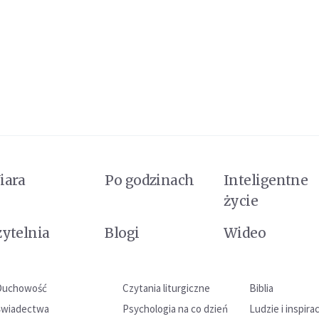
iara
Po godzinach
Inteligentne
życie
zytelnia
Blogi
Wideo
Duchowość
Czytania liturgiczne
Biblia
Świadectwa
Psychologia na co dzień
Ludzie i inspira