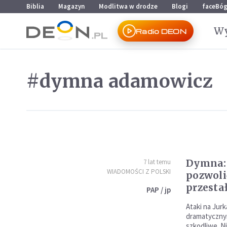
Przejdź do menu głównego
Przejdź do treści
Biblia
Magazyn
Modlitwa w drodze
Blogi
faceBó
Wy
Radio DEON
#dymna adamowicz
Dymna:
7 lat temu
WIADOMOŚCI Z POLSKI
pozwoli
przesta
PAP / jp
Ataki na Jur
dramatyczny
szkodliwe. Ni