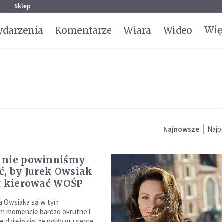
g
Sklep
Wię
darzenia
Komentarze
Wiara
Wideo
Najnowsze
Najp
 nie powinniśmy
ć, by Jurek Owsiak
ł kierować WOŚP
ka Owsiaka są w tym
m momencie bardzo okrutne i
e dziwię się, że pękło mu serce.