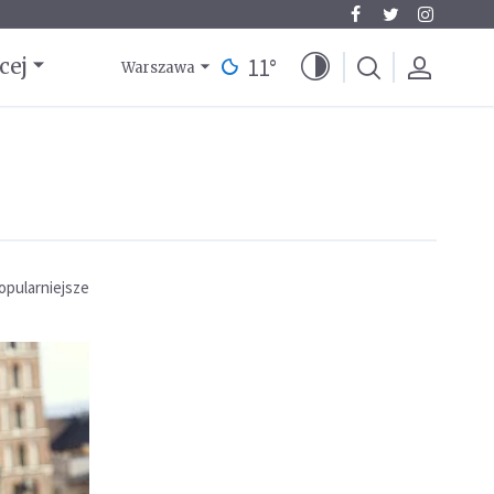
11
°
cej
Warszawa
opularniejsze