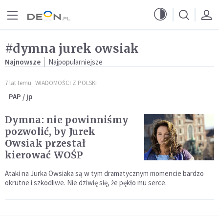
Przejdź do menu głównego
Przejdź do treści
#dymna jurek owsiak
Najnowsze
Najpopularniejsze
7 lat temu
WIADOMOŚCI Z POLSKI
PAP / jp
Dymna: nie powinniśmy
pozwolić, by Jurek
Owsiak przestał
kierować WOŚP
Ataki na Jurka Owsiaka są w tym dramatycznym momencie bardzo
okrutne i szkodliwe. Nie dziwię się, że pękło mu serce.