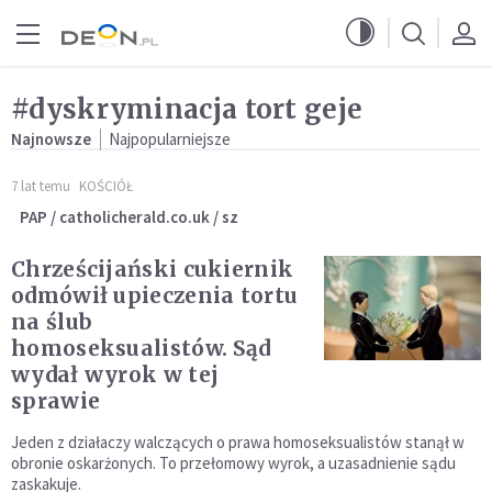
Przejdź do menu głównego
Przejdź do treści
#dyskryminacja tort geje
Najnowsze
Najpopularniejsze
7 lat temu
KOŚCIÓŁ
PAP / catholicherald.co.uk / sz
Chrześcijański cukiernik
odmówił upieczenia tortu
na ślub
homoseksualistów. Sąd
wydał wyrok w tej
sprawie
Jeden z działaczy walczących o prawa homoseksualistów stanął w
obronie oskarżonych. To przełomowy wyrok, a uzasadnienie sądu
zaskakuje.