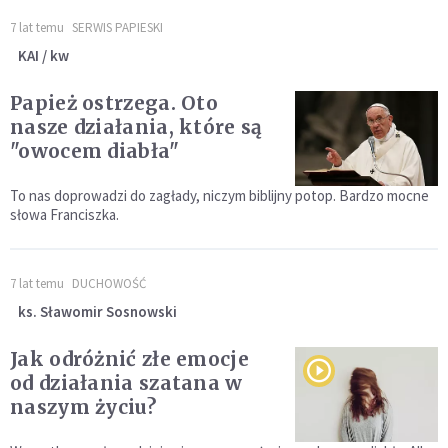
7 lat temu
SERWIS PAPIESKI
KAI / kw
Papież ostrzega. Oto
nasze działania, które są
"owocem diabła"
To nas doprowadzi do zagłady, niczym biblijny potop. Bardzo mocne
słowa Franciszka.
7 lat temu
DUCHOWOŚĆ
ks. Sławomir Sosnowski
Jak odróżnić złe emocje
od działania szatana w
naszym życiu?