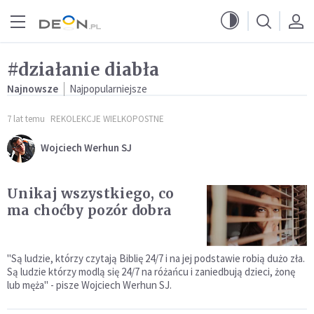
Przejdź do menu głównego
Przejdź do treści
#działanie diabła
Najnowsze
Najpopularniejsze
7 lat temu
REKOLEKCJE WIELKOPOSTNE
Wojciech Werhun SJ
Unikaj wszystkiego, co
ma choćby pozór dobra
"Są ludzie, którzy czytają Biblię 24/7 i na jej podstawie robią dużo zła.
Są ludzie którzy modlą się 24/7 na różańcu i zaniedbują dzieci, żonę
lub męża" - pisze Wojciech Werhun SJ.