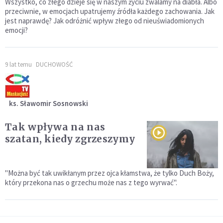
Wszystko, co złego dzieje się w naszym życiu zwalamy na diabła. Albo
przeciwnie, w emocjach upatrujemy źródła każdego zachowania. Jak
jest naprawdę? Jak odróżnić wpływ złego od nieuświadomionych
emocji?
9 lat temu
DUCHOWOŚĆ
ks. Sławomir Sosnowski
Tak wpływa na nas
szatan, kiedy zgrzeszymy
"Można być tak uwikłanym przez ojca kłamstwa, że tylko Duch Boży,
który przekona nas o grzechu może nas z tego wyrwać".