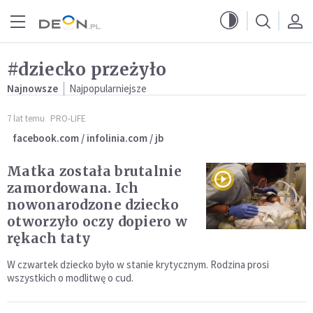
Przejdź do menu głównego
Przejdź do treści
#dziecko przeżyło
Najnowsze
Najpopularniejsze
7 lat temu
PRO-LIFE
facebook.com / infolinia.com / jb
Matka została brutalnie
zamordowana. Ich
nowonarodzone dziecko
otworzyło oczy dopiero w
rękach taty
W czwartek dziecko było w stanie krytycznym. Rodzina prosi
wszystkich o modlitwę o cud.