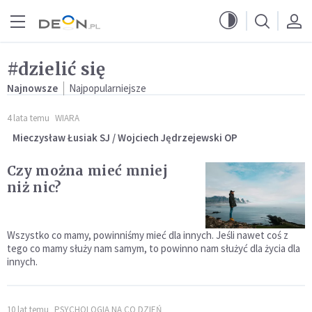
Przejdź do menu głównego
Przejdź do treści
#dzielić się
Najnowsze
Najpopularniejsze
4 lata temu
WIARA
Mieczysław Łusiak SJ / Wojciech Jędrzejewski OP
Czy można mieć mniej
niż nic?
Wszystko co mamy, powinniśmy mieć dla innych. Jeśli nawet coś z
tego co mamy służy nam samym, to powinno nam służyć dla życia dla
innych.
10 lat temu
PSYCHOLOGIA NA CO DZIEŃ