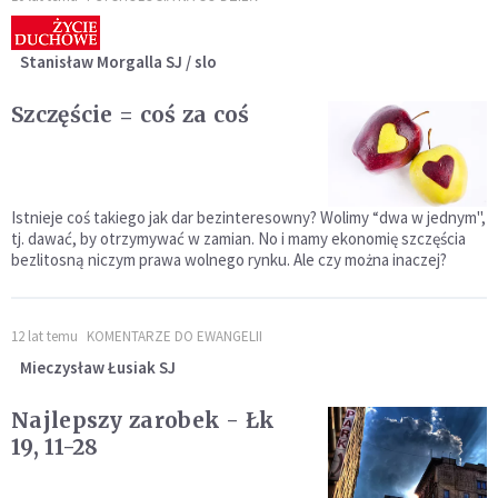
Stanisław Morgalla SJ / slo
Szczęście = coś za coś
Istnieje coś takiego jak dar bezinteresowny? Wolimy “dwa w jednym",
tj. dawać, by otrzymywać w zamian. No i mamy ekonomię szczęścia
bezlitosną niczym prawa wolnego rynku. Ale czy można inaczej?
12 lat temu
KOMENTARZE DO EWANGELII
Mieczysław Łusiak SJ
Najlepszy zarobek - Łk
19, 11-28