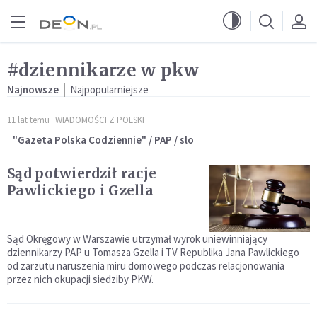
Przejdź do menu głównego
Przejdź do treści
#dziennikarze w pkw
Najnowsze
Najpopularniejsze
11 lat temu
WIADOMOŚCI Z POLSKI
"Gazeta Polska Codziennie" / PAP / slo
Sąd potwierdził racje
Pawlickiego i Gzella
Sąd Okręgowy w Warszawie utrzymał wyrok uniewinniający
dziennikarzy PAP u Tomasza Gzella i TV Republika Jana Pawlickiego
od zarzutu naruszenia miru domowego podczas relacjonowania
przez nich okupacji siedziby PKW.