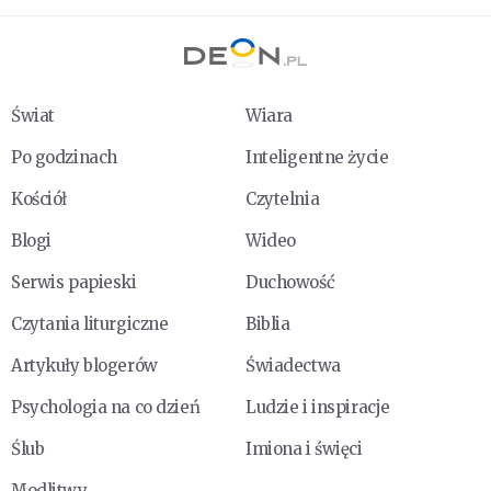
Świat
Wiara
Po godzinach
Inteligentne życie
Kościół
Czytelnia
Blogi
Wideo
Serwis papieski
Duchowość
Czytania liturgiczne
Biblia
Artykuły blogerów
Świadectwa
Psychologia na co dzień
Ludzie i inspiracje
Ślub
Imiona i święci
Modlitwy