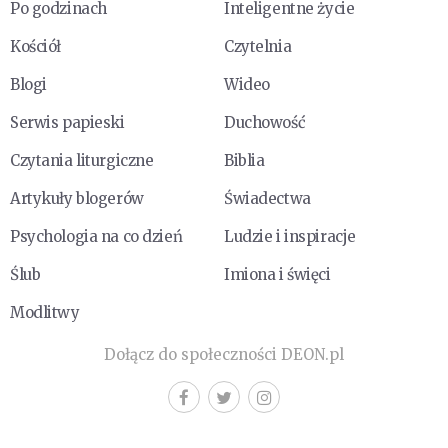
Po godzinach
Inteligentne życie
Kościół
Czytelnia
Blogi
Wideo
Serwis papieski
Duchowość
Czytania liturgiczne
Biblia
Artykuły blogerów
Świadectwa
Psychologia na co dzień
Ludzie i inspiracje
Ślub
Imiona i święci
Modlitwy
Dołącz do społeczności DEON.pl