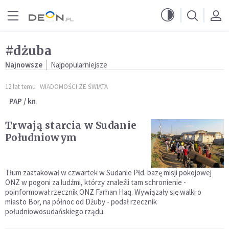
Przejdź do menu głównego
Przejdź do treści
#dżuba
Najnowsze
Najpopularniejsze
12 lat temu
WIADOMOŚCI ZE ŚWIATA
PAP / kn
Trwają starcia w Sudanie
Południowym
Tłum zaatakował w czwartek w Sudanie Płd. bazę misji pokojowej
ONZ w pogoni za ludźmi, którzy znaleźli tam schronienie -
poinformował rzecznik ONZ Farhan Haq. Wywiązały się walki o
miasto Bor, na północ od Dżuby - podał rzecznik
południowosudańskiego rządu.