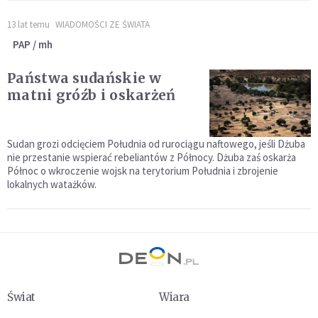
13 lat temu
WIADOMOŚCI ZE ŚWIATA
PAP / mh
Państwa sudańskie w
matni gróźb i oskarżeń
Sudan grozi odcięciem Południa od rurociągu naftowego, jeśli Dżuba
nie przestanie wspierać rebeliantów z Północy. Dżuba zaś oskarża
Północ o wkroczenie wojsk na terytorium Południa i zbrojenie
lokalnych watażków.
Świat
Wiara