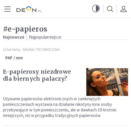
Przejdź do menu głównego
Przejdź do treści
#e-papieros
Najnowsze
Najpopularniejsze
12 lat temu
NAUKA I TECHNOLOGIA
PAP / mm
E-papierosy niezdrowe
dla biernych palaczy?
Używanie papierosów elektronicznych w zamkniętych
pomieszczeniach wystawia na działanie nikotyny inne osoby
przebywające w tym pomieszczeniu, ale w dawkach 10-krotnie
mniejszych, niż w przypadku tradycyjnych papierosów.