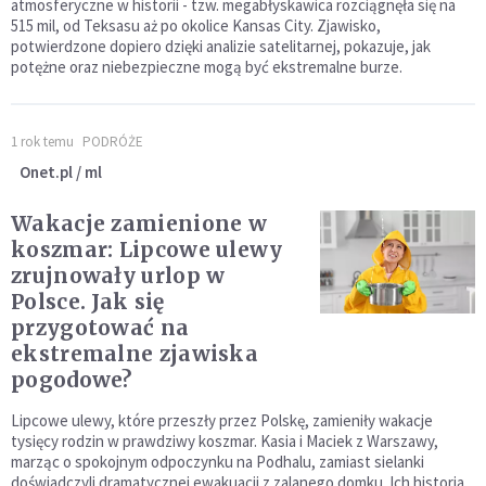
atmosferyczne w historii - tzw. megabłyskawica rozciągnęła się na
515 mil, od Teksasu aż po okolice Kansas City. Zjawisko,
potwierdzone dopiero dzięki analizie satelitarnej, pokazuje, jak
potężne oraz niebezpieczne mogą być ekstremalne burze.
1 rok temu
PODRÓŻE
Onet.pl / ml
Wakacje zamienione w
koszmar: Lipcowe ulewy
zrujnowały urlop w
Polsce. Jak się
przygotować na
ekstremalne zjawiska
pogodowe?
Lipcowe ulewy, które przeszły przez Polskę, zamieniły wakacje
tysięcy rodzin w prawdziwy koszmar. Kasia i Maciek z Warszawy,
marząc o spokojnym odpoczynku na Podhalu, zamiast sielanki
doświadczyli dramatycznej ewakuacji z zalanego domku. Ich historia