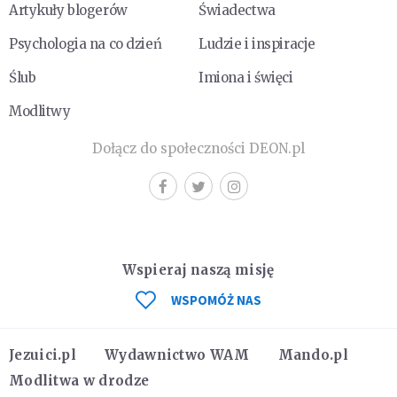
Artykuły blogerów
Świadectwa
Psychologia na co dzień
Ludzie i inspiracje
Ślub
Imiona i święci
Modlitwy
Dołącz do społeczności DEON.pl
Wspieraj naszą misję
WSPOMÓŻ NAS
Jezuici.pl
Wydawnictwo WAM
Mando.pl
Modlitwa w drodze