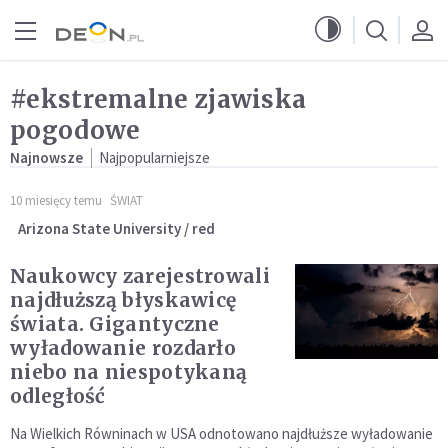
Przejdź do menu głównego
Przejdź do treści
#ekstremalne zjawiska
pogodowe
Najnowsze
Najpopularniejsze
10 miesięcy temu
ŚWIAT
Arizona State University / red
Naukowcy zarejestrowali
najdłuższą błyskawicę
świata. Gigantyczne
wyładowanie rozdarło
niebo na niespotykaną
odległość
Na Wielkich Równinach w USA odnotowano najdłuższe wyładowanie