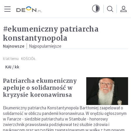
Przejdź do menu głównego
Przejdź do treści
#ekumeniczny patriarcha
konstantynopola
Najnowsze
Najpopularniejsze
6 lat temu
KOŚCIÓŁ
KAI / kk
Patriarcha ekumeniczny
apeluje o solidarność w
kryzysie koronawirusa
Ekumeniczny patriarcha Konstantynopola Bartłomiej zaapelował o
solidarność w obliczu pandemii koronawirusa. W orędziu ogłoszonym
w Fanarze - siedzibie patriarchatu w Stambule - honorowy
zwierzchnik prawosławia podziękował też służbie zdrowia i
naukowcom oraz wszystkim zaangażowanym w walkę z tym nowym