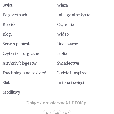
Świat
Wiara
Po godzinach
Inteligentne życie
Kościół
Czytelnia
Blogi
Wideo
Serwis papieski
Duchowość
Czytania liturgiczne
Biblia
Artykuły blogerów
Świadectwa
Psychologia na co dzień
Ludzie i inspiracje
Ślub
Imiona i święci
Modlitwy
Dołącz do społeczności DEON.pl