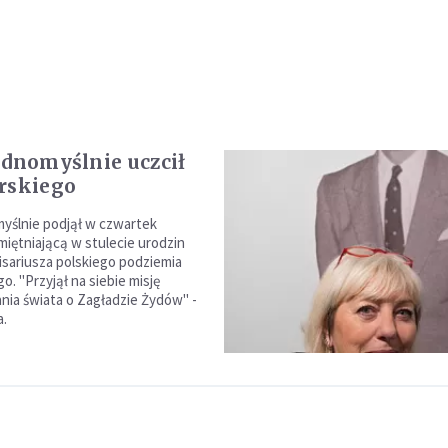
ednomyślnie uczcił
rskiego
yślnie podjął w czwartek
iętniającą w stulecie urodzin
sariusza polskiego podziemia
o. "Przyjął na siebie misję
ia świata o Zagładzie Żydów" -
a.