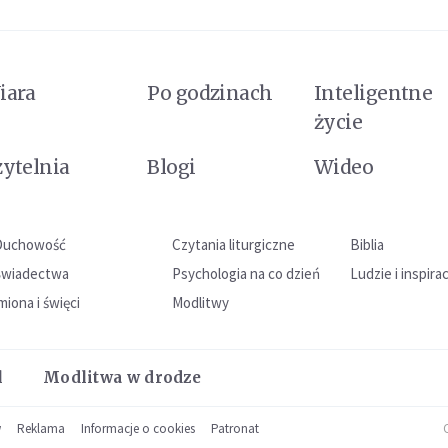
iara
Po godzinach
Inteligentne
życie
zytelnia
Blogi
Wideo
Duchowość
Czytania liturgiczne
Biblia
Świadectwa
Psychologia na co dzień
Ludzie i inspira
miona i święci
Modlitwy
l
Modlitwa w drodze
w
Reklama
Informacje o cookies
Patronat