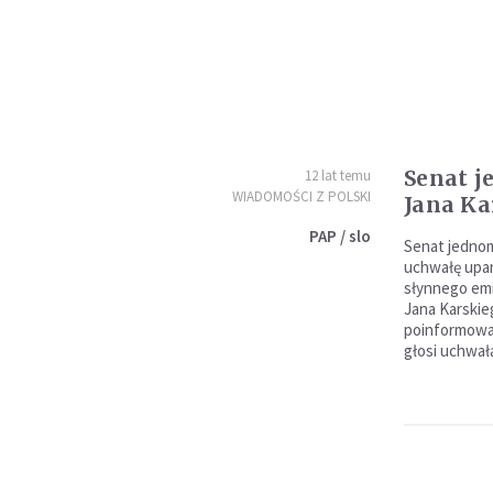
Senat j
12 lat temu
WIADOMOŚCI Z POLSKI
Jana Ka
PAP / slo
Senat jednom
uchwałę upam
słynnego emi
Jana Karskieg
poinformowan
głosi uchwał