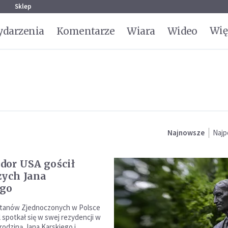
g
Sklep
Wię
darzenia
Komentarze
Wiara
Wideo
Najnowsze
Najp
or USA gościł
zych Jana
ego
tanów Zjednoczonych w Polsce
 spotkał się w swej rezydencji w
rodziną Jana Karskiego i