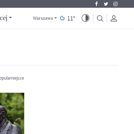
11
°
cej
Warszawa
opularniejsze