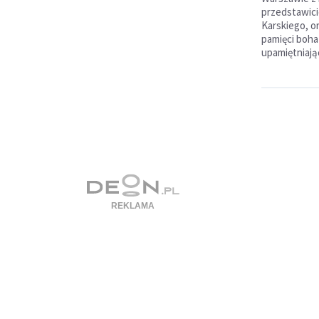
przedstawic
Karskiego, or
pamięci bohat
upamiętniają