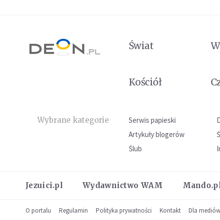
Świat
W
Kościół
C
Wybrane kategorie
Serwis papieski
Artykuły blogerów
Ślub
I
Jezuici.pl
Wydawnictwo WAM
Mando.p
O portalu
Regulamin
Polityka prywatności
Kontakt
Dla medió