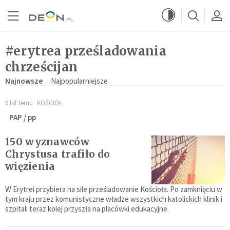
Przejdź do menu głównego
Przejdź do treści
#erytrea prześladowania
chrześcijan
Najnowsze
Najpopularniejsze
6 lat temu
KOŚCIÓŁ
PAP / pp
150 wyznawców
Chrystusa trafiło do
więzienia
W Erytrei przybiera na sile prześladowanie Kościoła. Po zamknięciu w
tym kraju przez komunistyczne władze wszystkich katolickich klinik i
szpitali teraz kolej przyszła na placówki edukacyjne.