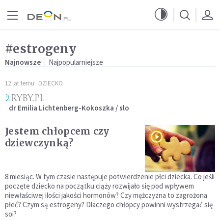
Przejdź do menu głównego
Przejdź do treści
#estrogeny
Najnowsze
Najpopularniejsze
12 lat temu
DZIECKO
dr Emilia Lichtenberg-Kokoszka / slo
Jestem chłopcem czy
dziewczynką?
8 miesiąc. W tym czasie następuje potwierdzenie płci dziecka. Co jeśli
poczęte dziecko na początku ciąży rozwijało się pod wpływem
niewłaściwej ilości jakości hormonów? Czy mężczyzna to zagrożona
płeć? Czym są estrogeny? Dlaczego chłopcy powinni wystrzegać się
soi?