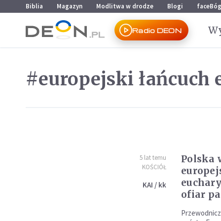
Przejdź do menu głównego
Przejdź do treści
Biblia
Magazyn
Modlitwa w drodze
Blogi
faceBó
Wy
Radio DEON
#europejski łańcuch 
Polska 
5 lat temu
KOŚCIÓŁ
europej
euchary
KAI / kk
ofiar p
Przewodnicz