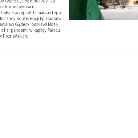
y tworzą „sieć modlitwy” za
mii koronawirusa na
 Polsce przypadł 15 marca i tego
niczący Konferencji Episkopatu
tanisław Gądecki odprawi Mszę
i ofiar pandemii w kaplicy Pałacu
w Poznańskich.