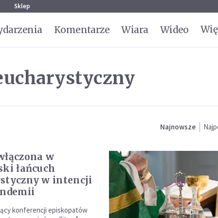
g
Sklep
Wię
darzenia
Komentarze
Wiara
Wideo
eucharystyczny
Najnowsze
Najp
włączona w
ski łańcuch
styczny w intencji
andemii
ący konferencji episkopatów