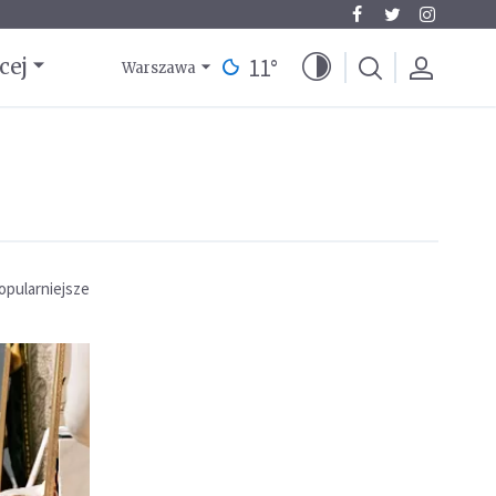
11
°
cej
Warszawa
opularniejsze