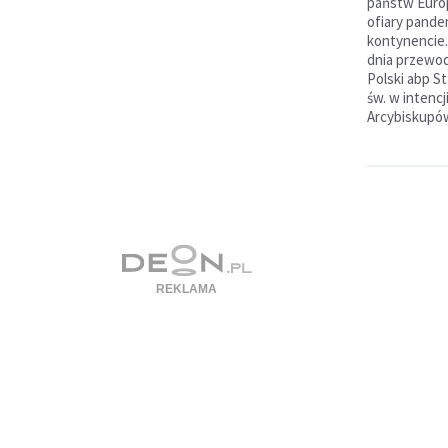
państw Europ
ofiary pande
kontynencie.
dnia przewod
Polski abp S
św. w intencj
Arcybiskupó