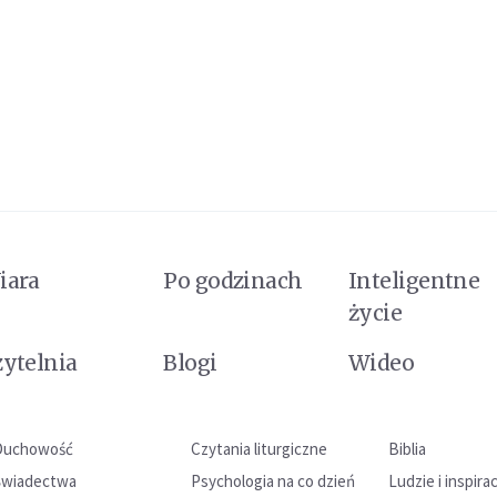
iara
Po godzinach
Inteligentne
życie
zytelnia
Blogi
Wideo
Duchowość
Czytania liturgiczne
Biblia
Świadectwa
Psychologia na co dzień
Ludzie i inspira