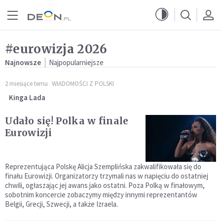
Przejdź do menu głównego
Przejdź do treści
#eurowizja 2026
Najnowsze
Najpopularniejsze
2 miesiące temu
WIADOMOŚCI Z POLSKI
Kinga Lada
Udało się! Polka w finale
Eurowizji
Reprezentująca Polskę Alicja Szemplińska zakwalifikowała się do
finału Eurowizji. Organizatorzy trzymali nas w napięciu do ostatniej
chwili, ogłaszając jej awans jako ostatni. Poza Polką w finałowym,
sobotnim koncercie zobaczymy między innymi reprezentantów
Belgii, Grecji, Szwecji, a także Izraela.