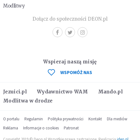
Modlitwy
Dołącz do społeczności DEON.pl
Wspieraj naszą misję
WSPOMÓŻ NAS
Jezuici.pl
Wydawnictwo WAM
Mando.pl
Modlitwa w drodze
O portalu
Regulamin
Polityka prywatności
Kontakt
Dla mediów
Reklama
Informacje o cookies
Patronat
Copyright 2019 © Deon.pl Wszystkie prawa zastrzeżone. Realizacja
ideo.pl