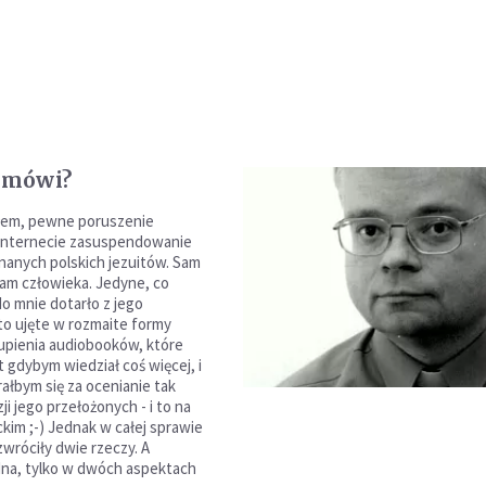
o mówi?
łem, pewne poruszenie
Internecie zasuspendowanie
nanych polskich jezuitów. Sam
nam człowieka. Jedyne, co
o mnie dotarło z jego
 to ujęte w rozmaite formy
upienia audiobooków, które
 gdybym wiedział coś więcej, i
rałbym się za ocenianie tak
ji jego przełożonych - i to na
ckim ;-) Jednak w całej sprawie
wróciły dwie rzeczy. A
dna, tylko w dwóch aspektach