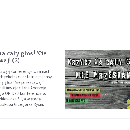
a cały głos! Nie
aj! (2)
drugą konferencję w ramach
h rekolekcji ostatniej szansy
ły głos! Nie przestawaj!".
haliśmy ojca Jana Andrzeja
o OP. Dziś konferencja o.
zkiewicza SJ, a w środę
iskupa Grzegorza Rysia.