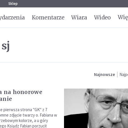
g
Sklep
Wię
darzenia
Komentarze
Wiara
Wideo
sj
Najnowsze
Najp
a na honorowe
anie
e pierwsza strona "GK" z 7
omne zdjęcie twarzy o. Fabiana w
zebowym kolorze, a u góry
zego Ksiądz Fabian porzucił