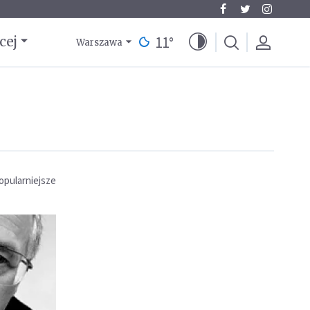
11
°
cej
Warszawa
opularniejsze