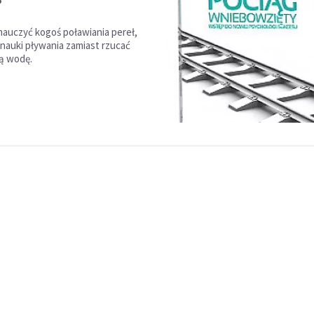
?
 nauczyć kogoś poławiania pereł,
 nauki pływania zamiast rzucać
ą wodę.