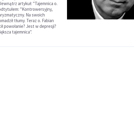
Wewnątrz artykuł: "Tajemnica o.
podtytułem: "Kontrowersyjny,
aryzmatyczny. Na swoich
madził tłumy. Teraz o. Fabian
cił powołanie? Jest w depresji?
iększa tajemnica".