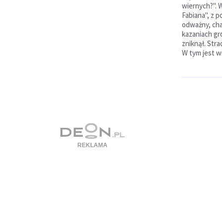
wiernych?". 
Fabiana", z 
odważny, ch
kazaniach gro
zniknął. Stra
W tym jest w