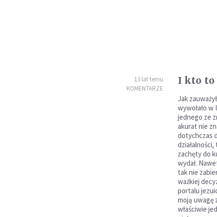
I kto t
13 lat temu
KOMENTARZE
Jak zauważy
wywołało w 
jednego ze z
akurat nie z
dotychczas d
działalności,
zachęty do k
wydał. Nawet
tak nie zabie
ważkiej decyz
portalu jezui
moją uwagę z
właściwie je