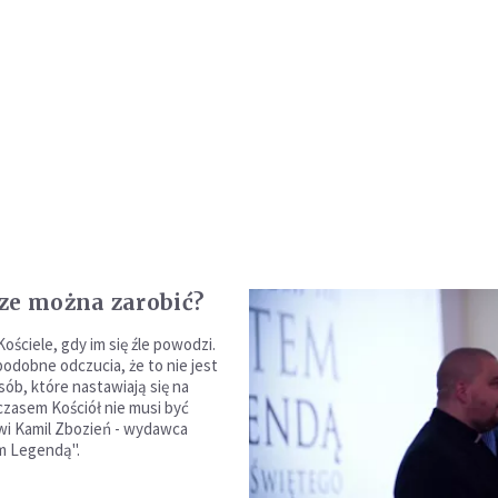
ze można zarobić?
ościele, gdy im się źle powodzi.
odobne odczucia, że to nie jest
sób, które nastawiają się na
zasem Kościół nie musi być
wi Kamil Zbozień - wydawca
m Legendą".