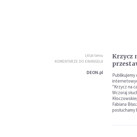
Krzycz n
14 lat temu
KOMENTARZE DO EWANGELII
przestaw
DEON.pl
Publikujemy 
internetowyc
"Krzycz na ca
Wczoraj słuc
Kłoczowskieg
Fabiana Błas
posłuchamy b