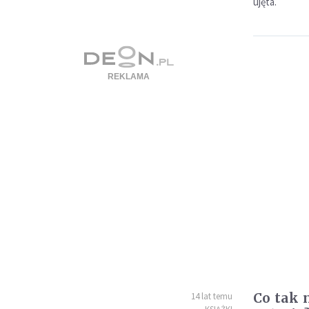
ujęta.
Co tak 
14 lat temu