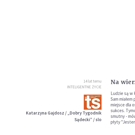
Na wier
14 lat temu
INTELIGENTNE ŻYCIE
Ludzie są w K
Sam miałem p
miejsce dla o
sukces. Tymc
Katarzyna Gajdosz / „Dobry Tygodnik
smutny - mó
Sądecki” / slo
płyty "Jeste