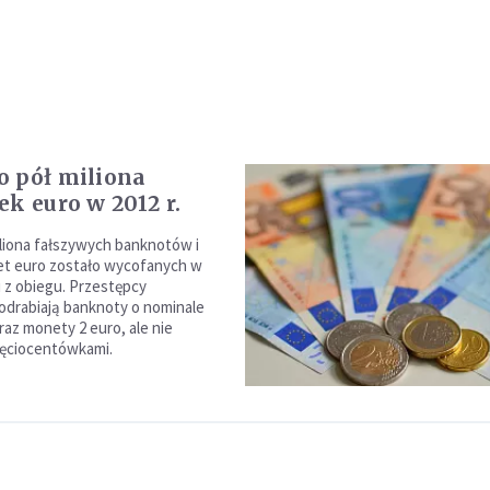
 pół miliona
ek euro w 2012 r.
liona fałszywych banknotów i
et euro zostało wycofanych w
 z obiegu. Przestępcy
podrabiają banknoty o nominale
oraz monety 2 euro, ale nie
ięciocentówkami.