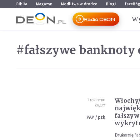
Przejdź do menu głównego
Przejdź do treści
Biblia
Magazyn
Modlitwa w drodze
Blogi
faceBó
Wy
Radio DEON
#fałszywe banknoty 
Włochy/
1 rok temu
ŚWIAT
najwięk
fałszyw
PAP / pzk
wykryt
Drukarnię f