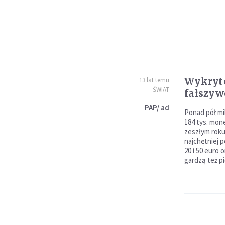
Wykryto
13 lat temu
ŚWIAT
fałszyw
PAP/ ad
Ponad pół mi
184 tys. mon
zeszłym roku
najchętniej 
20 i 50 euro 
gardzą też p