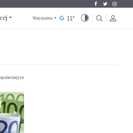
11
°
cej
Warszawa
opularniejsze