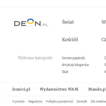
Świat
W
Kościół
C
Wybrane kategorie
Serwis papieski
Artykuły blogerów
Ślub
I
Jezuici.pl
Wydawnictwo WAM
Mando.p
O portalu
Regulamin
Polityka prywatności
Kontakt
Dla medió