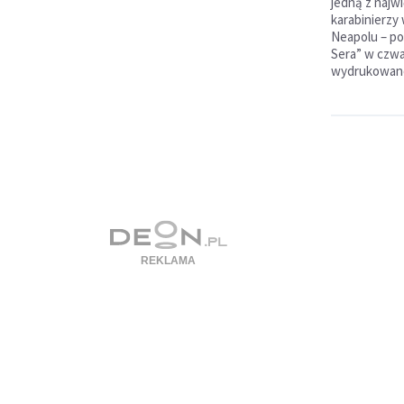
jedną z najw
karabinierzy 
Neapolu – pod
Sera” w czwar
wydrukowano