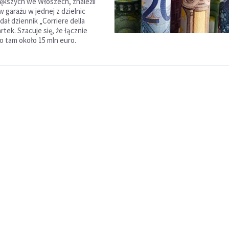
iększych we Włoszech, znaleźli
w garażu w jednej z dzielnic
ał dziennik „Corriere della
tek. Szacuje się, że łącznie
 tam około 15 mln euro.