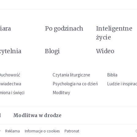
iara
Po godzinach
Inteligentne
życie
zytelnia
Blogi
Wideo
Duchowość
Czytania liturgiczne
Biblia
Świadectwa
Psychologia na co dzień
Ludzie i inspira
miona i święci
Modlitwy
l
Modlitwa w drodze
w
Reklama
Informacje o cookies
Patronat