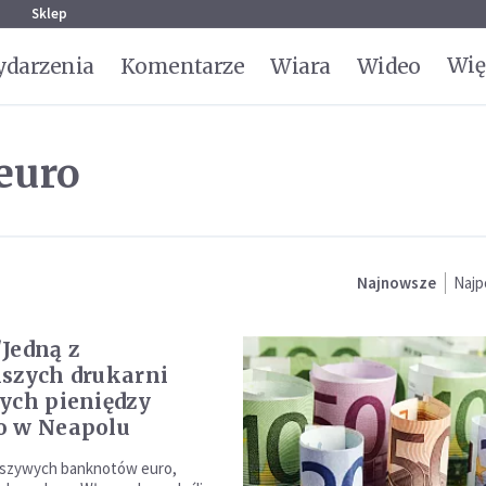
g
Sklep
Wię
darzenia
Komentarze
Wiara
Wideo
euro
Najnowsze
Najp
Jedną z
szych drukarni
ych pieniędzy
o w Neapolu
ałszywych banknotów euro,