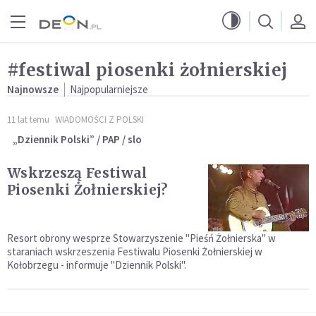
Przejdź do menu głównego
Przejdź do treści
#festiwal piosenki żołnierskiej
Najnowsze
Najpopularniejsze
11 lat temu
WIADOMOŚCI Z POLSKI
„Dziennik Polski” / PAP / slo
Wskrzeszą Festiwal
Piosenki Żołnierskiej?
Resort obrony wesprze Stowarzyszenie "Pieśń Żołnierska" w
staraniach wskrzeszenia Festiwalu Piosenki Żołnierskiej w
Kołobrzegu - informuje "Dziennik Polski".