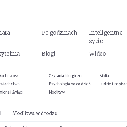
iara
Po godzinach
Inteligentne
życie
zytelnia
Blogi
Wideo
Duchowość
Czytania liturgiczne
Biblia
Świadectwa
Psychologia na co dzień
Ludzie i inspira
miona i święci
Modlitwy
l
Modlitwa w drodze