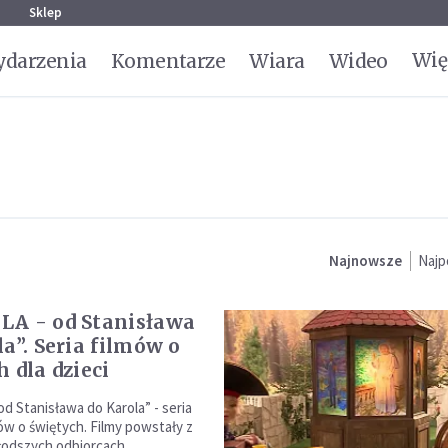
g
Sklep
Wię
darzenia
Komentarze
Wiara
Wideo
Najnowsze
Najp
A - od Stanisława
a”. Seria filmów o
 dla dzieci
d Stanisława do Karola” - seria
ów o świętych. Filmy powstały z
łodszych odbiorcach.