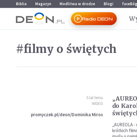
Przejdź do menu głównego
Przejdź do treści
Biblia
Magazyn
Modlitwa w drodze
Blogi
faceBó
Wy
Radio DEON
#filmy o świętych
„AUREOL
5 lat temu
WIDEO
do Karol
świętych
promyczek.pl/deon/Dominika Miros
„AUREOLA - o
krótkich film
myślą o najm