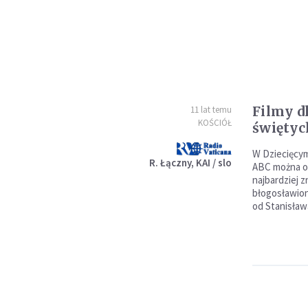
Filmy dl
11 lat temu
KOŚCIÓŁ
świętyc
W Dziecięcym
R. Łączny, KAI / slo
ABC można od
najbardziej z
błogosławiony
od Stanisława