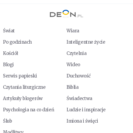
Świat
Wiara
Po godzinach
Inteligentne życie
Kościół
Czytelnia
Blogi
Wideo
Serwis papieski
Duchowość
Czytania liturgiczne
Biblia
Artykuły blogerów
Świadectwa
Psychologia na co dzień
Ludzie i inspiracje
Ślub
Imiona i święci
Modlitwy