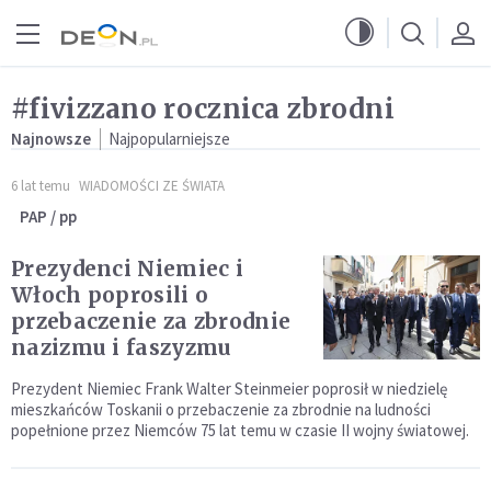
Przejdź do menu głównego
Przejdź do treści
#fivizzano rocznica zbrodni
Najnowsze
Najpopularniejsze
6 lat temu
WIADOMOŚCI ZE ŚWIATA
PAP / pp
Prezydenci Niemiec i
Włoch poprosili o
przebaczenie za zbrodnie
nazizmu i faszyzmu
Prezydent Niemiec Frank Walter Steinmeier poprosił w niedzielę
mieszkańców Toskanii o przebaczenie za zbrodnie na ludności
popełnione przez Niemców 75 lat temu w czasie II wojny światowej.