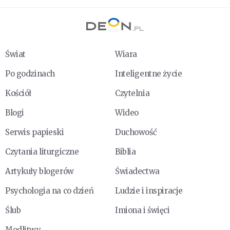
Świat
Wiara
Po godzinach
Inteligentne życie
Kościół
Czytelnia
Blogi
Wideo
Serwis papieski
Duchowość
Czytania liturgiczne
Biblia
Artykuły blogerów
Świadectwa
Psychologia na co dzień
Ludzie i inspiracje
Ślub
Imiona i święci
Modlitwy