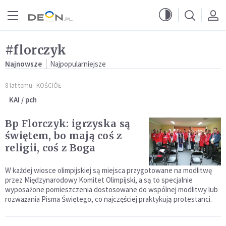
Przejdź do menu głównego
Przejdź do treści
#florczyk
Najnowsze
Najpopularniejsze
8 lat temu
KOŚCIÓŁ
KAI / pch
Bp Florczyk: igrzyska są
świętem, bo mają coś z
religii, coś z Boga
W każdej wiosce olimpijskiej są miejsca przygotowane na modlitwę
przez Międzynarodowy Komitet Olimpijski, a są to specjalnie
wyposażone pomieszczenia dostosowane do wspólnej modlitwy lub
rozważania Pisma Świętego, co najczęściej praktykują protestanci.