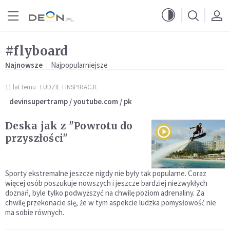
Przejdź do menu głównego
Przejdź do treści
#flyboard
Najnowsze
Najpopularniejsze
11 lat temu
LUDZIE I INSPIRACJE
devinsupertramp / youtube.com / pk
Deska jak z "Powrotu do
przyszłości"
Sporty ekstremalne jeszcze nigdy nie były tak popularne. Coraz
więcej osób poszukuje nowszych i jeszcze bardziej niezwykłych
doznań, byle tylko podwyższyć na chwilę poziom adrenaliny. Za
chwilę przekonacie się, że w tym aspekcie ludzka pomysłowość nie
ma sobie równych.