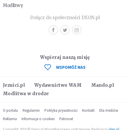
Modlitwy
Dołącz do społeczności DEON.pl
Wspieraj naszą misję
WSPOMÓŻ NAS
Jezuici.pl
Wydawnictwo WAM
Mando.pl
Modlitwa w drodze
O portalu
Regulamin
Polityka prywatności
Kontakt
Dla mediów
Reklama
Informacje o cookies
Patronat
Copyright 2019 © Deon.pl Wszystkie prawa zastrzeżone. Realizacja
ideo.pl