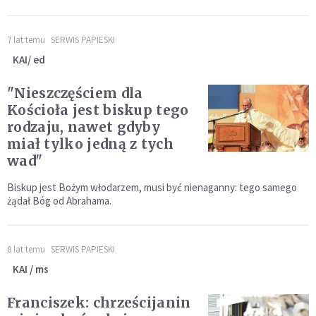
7 lat temu
SERWIS PAPIESKI
KAI/ ed
"Nieszczęściem dla
Kościoła jest biskup tego
rodzaju, nawet gdyby
miał tylko jedną z tych
wad"
Biskup jest Bożym włodarzem, musi być nienaganny: tego samego
żądał Bóg od Abrahama.
8 lat temu
SERWIS PAPIESKI
KAI / ms
Franciszek: chrześcijanin