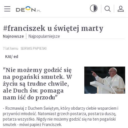
Przejdź do menu głównego
Przejdź do treści
#franciszek u świętej marty
Najnowsze
Najpopularniejsze
7 lat temu
SERWIS PAPIESKI
KAI/ ed
"Nie możemy godzić się
na pogański smutek. W
życiu są trudne chwile,
ale Duch św. pomaga
nam iść do przodu"
- Rozmawiaj z Duchem Świętym, który obdarzy ciebie wsparciem i
przywróci młodość. Natomiast grzech postarza, postarza duszę,
potarza wszystko. Nigdy nie możemy godzić się na ten pogański
smutek - mówi papież Franciszek.