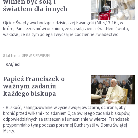
winien być solą i
światłem dla innych
Ojciec Święty wychodząc z dzisiejszej Ewangelii (Mt 5,13-16), w
której Pan Jezus mówi uczniom, że są solą ziemi i światłem świata,
wskazał, że na tym polega zwyczajne codzienne świadectwo.
8 lat temu
SERWIS PAPIESKI
KAI/ ed
Papież Franciszek o
ważnym zadaniu
każdego biskupa
- Bliskość, zaangażowanie w życie swojej owczarni, ochrona, aby
bronić przed wilkami - to zdaniem Ojca Świętego zadania biskupów,
odpowiedzialnych za strzeżenie i umacnianie w wierze. Franciszek
przypomniał o tym podczas porannej Eucharystii w Domu Świętej
Marty.