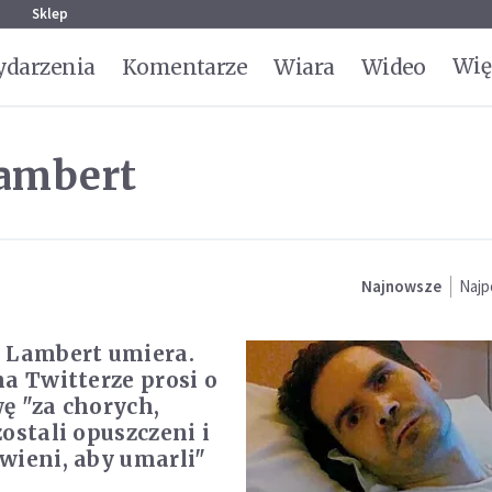
g
Sklep
Wię
darzenia
Komentarze
Wiara
Wideo
lambert
Najnowsze
Najp
 Lambert umiera.
na Twitterze prosi o
ę "za chorych,
ostali opuszczeni i
wieni, aby umarli"