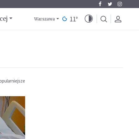
11
°
cej
Warszawa
opularniejsze