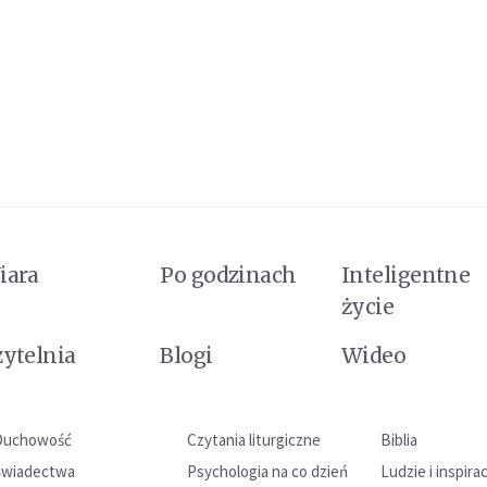
iara
Po godzinach
Inteligentne
życie
zytelnia
Blogi
Wideo
Duchowość
Czytania liturgiczne
Biblia
Świadectwa
Psychologia na co dzień
Ludzie i inspira