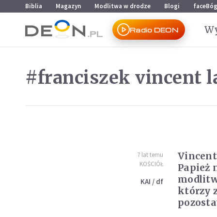
Przejdź do menu głównego
Przejdź do treści
Biblia
Magazyn
Modlitwa w drodze
Blogi
faceBó
Wy
Radio DEON
#franciszek vincent 
Vincent
7 lat temu
KOŚCIÓŁ
Papież 
modlitw
KAI / df
którzy z
pozosta