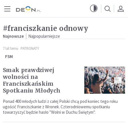
Przejdź do menu głównego
Przejdź do treści
#franciszkanie odnowy
Najnowsze
Najpopularniejsze
7 lat temu
PATRONATY
FSM
Smak prawdziwej
wolności na
Franciszkańskim
Spotkaniu Młodych
Ponad 400 młodych ludzi z całej Polski chcą pod koniec tego roku
ugościć Franciszkanie z Wronek. Czterodniowemu spotkaniu
towarzyszyć będzie hasło "Wolni w Duchu Świętym".