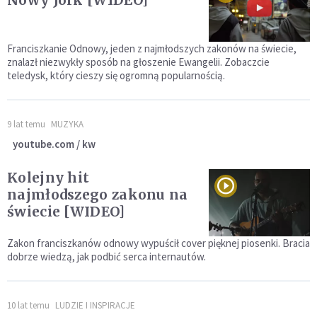
Nowy Jork [WIDEO]
Franciszkanie Odnowy, jeden z najmłodszych zakonów na świecie,
znalazł niezwykły sposób na głoszenie Ewangelii. Zobaczcie
teledysk, który cieszy się ogromną popularnością.
9 lat temu
MUZYKA
youtube.com / kw
Kolejny hit
najmłodszego zakonu na
świecie [WIDEO]
Zakon franciszkanów odnowy wypuścił cover pięknej piosenki. Bracia
dobrze wiedzą, jak podbić serca internautów.
10 lat temu
LUDZIE I INSPIRACJE