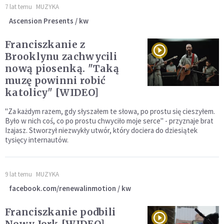
7 lat temu
MUZYKA
Ascension Presents / kw
Franciszkanie z
Brooklynu zachwycili
nową piosenką. "Taką
muzę powinni robić
katolicy" [WIDEO]
"Za każdym razem, gdy słyszałem te słowa, po prostu się cieszyłem.
Było w nich coś, co po prostu chwyciło moje serce" - przyznaje brat
Izajasz. Stworzył niezwykły utwór, który dociera do dziesiątek
tysięcy internautów.
9 lat temu
MUZYKA
facebook.com/renewalinmotion / kw
Franciszkanie podbili