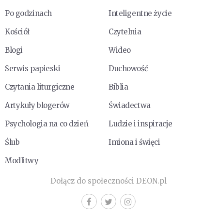
Po godzinach
Inteligentne życie
Kościół
Czytelnia
Blogi
Wideo
Serwis papieski
Duchowość
Czytania liturgiczne
Biblia
Artykuły blogerów
Świadectwa
Psychologia na co dzień
Ludzie i inspiracje
Ślub
Imiona i święci
Modlitwy
Dołącz do społeczności DEON.pl