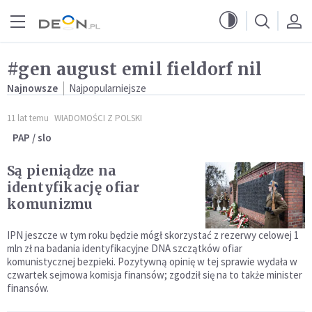
Przejdź do menu głównego
Przejdź do treści
#gen august emil fieldorf nil
Najnowsze
Najpopularniejsze
11 lat temu
WIADOMOŚCI Z POLSKI
PAP / slo
Są pieniądze na
identyfikację ofiar
komunizmu
IPN jeszcze w tym roku będzie mógł skorzystać z rezerwy celowej 1
mln zł na badania identyfikacyjne DNA szczątków ofiar
komunistycznej bezpieki. Pozytywną opinię w tej sprawie wydała w
czwartek sejmowa komisja finansów; zgodził się na to także minister
finansów.