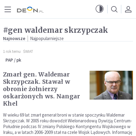
Przejdź do menu głównego
Przejdź do treści
#gen waldemar skrzypczak
Najnowsze
Najpopularniejsze
1 rok temu
ŚWIAT
PAP / pk
Zmarł gen. Waldemar
Skrzypczak. Stawał w
obronie żołnierzy
oskarżonych ws. Nangar
Khel
W wieku 69 lat zmarł generał broni w stanie spoczynku Waldemar
Skrzypczak. W 2005 roku dowodził Wielonarodową Dywizją Centrum-
Południe podczas IV zmiany Polskiego Kontyngentu Wojskowego w
Iraku, a w latach 2006-2009 stał na czele Wojsk Lądowych. Informację