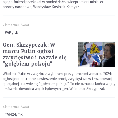
o jego śmierci przekazał w poniedziałek wicepremier i minister
obrony narodowej Władysław Kosiniak-Kamysz.
2 lata temu
ŚWIAT
PAP / tk
Gen. Skrzypczak: W
marcu Putin ogłosi
zwycięstwo i nazwie się
"gołębiem pokoju"
Władimir Putin w związku z wyborami prezydenckimi w marcu 2024 r.
ogłosi jednostronne zawieszenie broni, zwycięstwo w tzw. operacji
specjalnej i nazwie się "gołębiem pokoju". To nie oznacza końca wojny
- mówił b. dowódca wojsk lądowych gen. Waldemar Skrzypczak.
4 lata temu
ŚWIAT
TVN24/mk