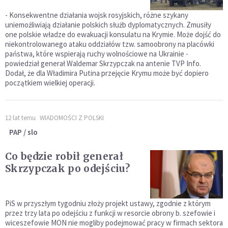
- Konsekwentne działania wojsk rosyjskich, różne szykany
uniemożliwiają działanie polskich służb dyplomatycznych. Zmusiły
one polskie władze do ewakuacji konsulatu na Krymie. Może dojść do
niekontrolowanego ataku oddziałów tzw. samoobrony na placówki
państwa, które wspierają ruchy wolnościowe na Ukrainie -
powiedział generał Waldemar Skrzypczak na antenie TVP Info.
Dodał, że dla Władimira Putina przejęcie Krymu może być dopiero
początkiem wielkiej operacji.
12 lat temu
WIADOMOŚCI Z POLSKI
PAP / slo
Co będzie robił generał
Skrzypczak po odejściu?
PiS w przyszłym tygodniu złoży projekt ustawy, zgodnie z którym
przez trzy lata po odejściu z funkcji w resorcie obrony b. szefowie i
wiceszefowie MON nie mogliby podejmować pracy w firmach sektora