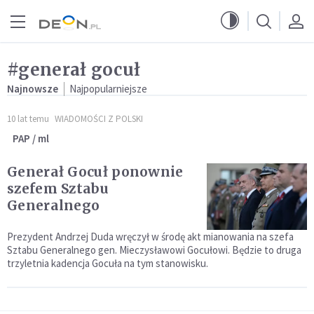
Przejdź do menu głównego
Przejdź do treści
#generał gocuł
Najnowsze
Najpopularniejsze
10 lat temu
WIADOMOŚCI Z POLSKI
PAP / ml
Generał Gocuł ponownie
szefem Sztabu
Generalnego
Prezydent Andrzej Duda wręczył w środę akt mianowania na szefa
Sztabu Generalnego gen. Mieczysławowi Gocułowi. Będzie to druga
trzyletnia kadencja Gocuła na tym stanowisku.