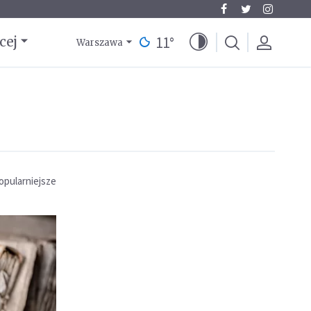
11
°
cej
Warszawa
opularniejsze