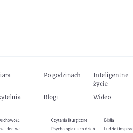
iara
Po godzinach
Inteligentne
życie
zytelnia
Blogi
Wideo
Duchowość
Czytania liturgiczne
Biblia
Świadectwa
Psychologia na co dzień
Ludzie i inspira