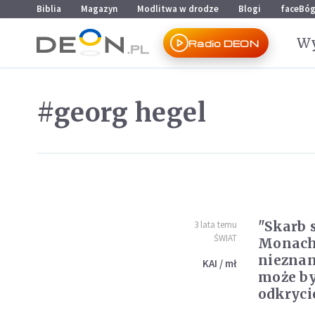
Przejdź do menu głównego
Przejdź do treści
Biblia
Magazyn
Modlitwa w drodze
Blogi
faceBó
Wy
Radio DEON
#georg hegel
"Skarb s
3 lata temu
ŚWIAT
Monach
nieznan
KAI / mł
może b
odkryci