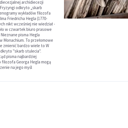
diecezjalnej archidiecezji
Fryzyngi odkryto „skarb
stenogramy wykładów filozofa
lma Friedricha Hegla (1770-
ych nikt wcześniej nie wiedział -
ło w czwartek biuro prasowe
i. Nieznane pisma Hegla
 w Monachium. To przełomowe
e zmienić bardzo wiele to W
kryto "skarb stulecia".
ąd pisma najbardziej
filozofa Georga Hegla mogą
zenie na jego myśl