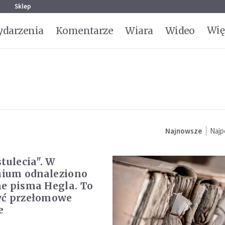
g
Sklep
Wię
darzenia
Komentarze
Wiara
Wideo
Najnowsze
Najp
tulecia". W
ium odnaleziono
e pisma Hegla. To
yć przełomowe
e