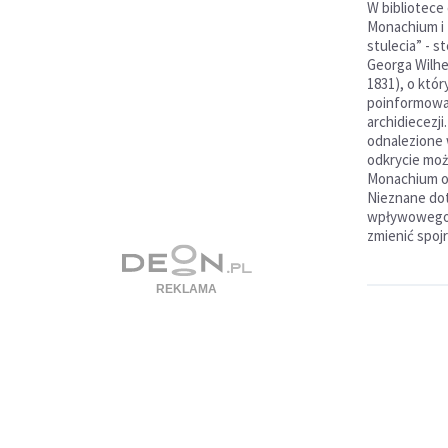
W bibliotece 
Monachium i 
stulecia” - 
Georga Wilhe
1831), o któr
poinformowa
archidiecezj
odnalezione
odkrycie moż
Monachium od
Nieznane dot
wpływowego 
zmienić spojr