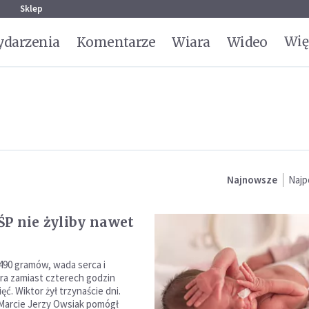
g
Sklep
Wię
darzenia
Komentarze
Wiara
Wideo
Najnowsze
Najp
P nie żyliby nawet
2490 gramów, wada serca i
óra zamiast czterech godzin
ęć. Wiktor żył trzynaście dni.
Marcie Jerzy Owsiak pomógł