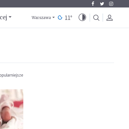
11
°
cej
Warszawa
opularniejsze