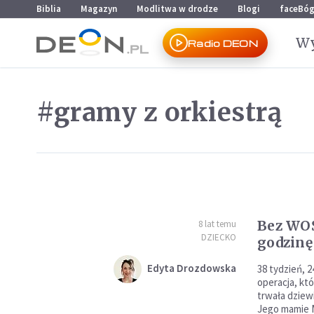
Przejdź do menu głównego
Przejdź do treści
Biblia
Magazyn
Modlitwa w drodze
Blogi
faceBó
Wy
Radio DEON
#gramy z orkiestrą
Bez WOŚ
8 lat temu
DZIECKO
godzinę
Edyta Drozdowska
38 tydzień, 
operacja, kt
trwała dziewi
Jego mamie 