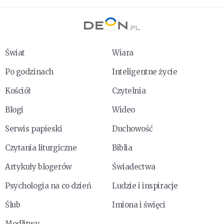
Świat
Wiara
Po godzinach
Inteligentne życie
Kościół
Czytelnia
Blogi
Wideo
Serwis papieski
Duchowość
Czytania liturgiczne
Biblia
Artykuły blogerów
Świadectwa
Psychologia na co dzień
Ludzie i inspiracje
Ślub
Imiona i święci
Modlitwy