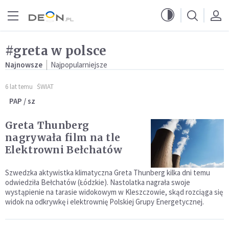
Przejdź do menu głównego
Przejdź do treści
#greta w polsce
Najnowsze
Najpopularniejsze
6 lat temu
ŚWIAT
PAP / sz
Greta Thunberg
nagrywała film na tle
Elektrowni Bełchatów
Szwedzka aktywistka klimatyczna Greta Thunberg kilka dni temu
odwiedziła Bełchatów (Łódzkie). Nastolatka nagrała swoje
wystąpienie na tarasie widokowym w Kleszczowie, skąd rozciąga się
widok na odkrywkę i elektrownię Polskiej Grupy Energetycznej.