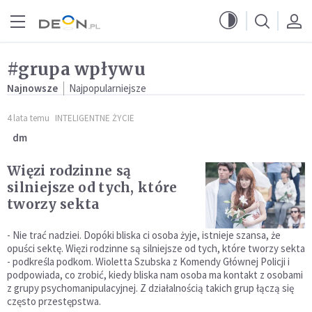
Przejdź do menu głównego
Przejdź do treści
#grupa wpływu
Najnowsze
Najpopularniejsze
4 lata temu
INTELIGENTNE ŻYCIE
dm
Więzi rodzinne są
silniejsze od tych, które
tworzy sekta
- Nie trać nadziei. Dopóki bliska ci osoba żyje, istnieje szansa, że
opuści sektę. Więzi rodzinne są silniejsze od tych, które tworzy sekta
- podkreśla podkom. Wioletta Szubska z Komendy Głównej Policji i
podpowiada, co zrobić, kiedy bliska nam osoba ma kontakt z osobami
z grupy psychomanipulacyjnej. Z działalnością takich grup łączą się
często przestępstwa.